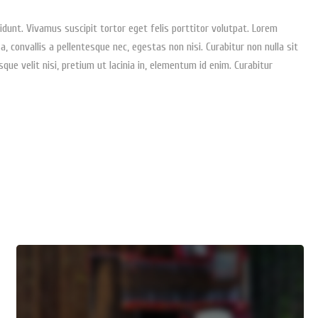
dunt. Vivamus suscipit tortor eget felis porttitor volutpat. Lorem
, convallis a pellentesque nec, egestas non nisi. Curabitur non nulla sit
sque velit nisi, pretium ut lacinia in, elementum id enim. Curabitur