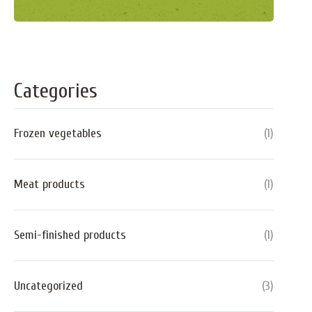
Categories
Frozen vegetables
(
1
)
Meat products
(
1
)
Semi-finished products
(
1
)
Uncategorized
(
3
)