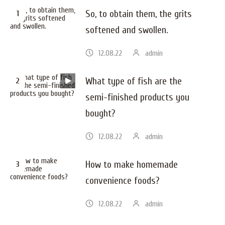
So, to obtain them, the grits
softened and swollen.
12.08.22
admin
What type of fish are the
semi-finished products you
bought?
12.08.22
admin
How to make homemade
convenience foods?
12.08.22
admin