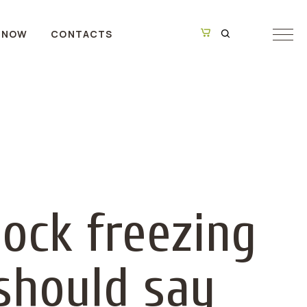
 NOW
CONTACTS
hock freezing
should say