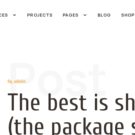
CES
PROJECTS
PAGES
BLOG
SHOP
Post
By admin
The best is s
(the package 