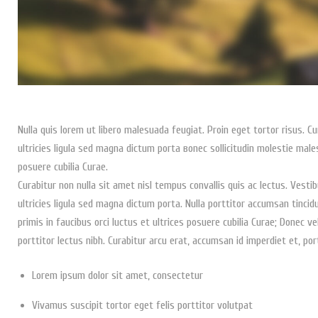
Nulla quis lorem ut libero malesuada feugiat. Proin eget tortor risus. Cu
ultricies ligula sed magna dictum porta вonec sollicitudin molestie mal
posuere cubilia Curae.
Curabitur non nulla sit amet nisl tempus convallis quis ac lectus. Ves
ultricies ligula sed magna dictum porta. Nulla porttitor accumsan tinci
primis in faucibus orci luctus et ultrices posuere cubilia Curae; Donec v
porttitor lectus nibh. Curabitur arcu erat, accumsan id imperdiet et, por
Lorem ipsum dolor sit amet, consectetur
Vivamus suscipit tortor eget felis porttitor volutpat