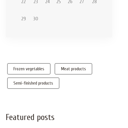
22
23
24
25
26
27
28
29
30
Frozen vegetables
Meat products
Semi-finished products
Featured
posts