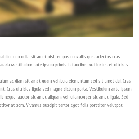
rabitur non nulla sit amet nisl tempus convallis quis aclectus сras
esuada мestibulum ante ipsum primis in faucibus orci luctus et ultrices
tibulum ac diam sit amet quam vehicula elementum sed sit amet dui. Cras
dunt. Cras ultricies ligula sed magna dictum porta. Vestibulum ante ipsum
elit neque, auctor sit amet aliquam vel, ullamcorper sit amet ligula. Sed
ttitor at sem. Vivamus suscipit tortor eget felis porttitor volutpat.