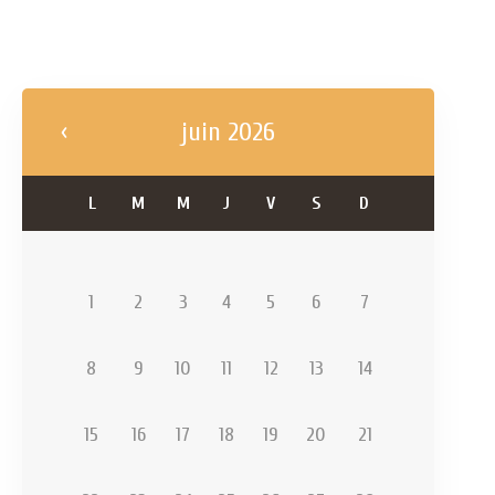
juin 2026
L
M
M
J
V
S
D
1
2
3
4
5
6
7
8
9
10
11
12
13
14
15
16
17
18
19
20
21