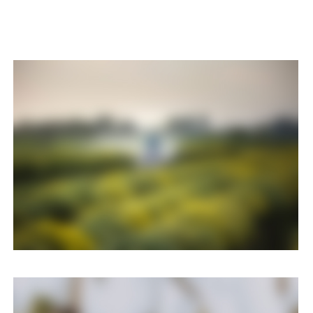
Eco & agriculture
Nulla quis lorem ut libero malesuada feugiat porttitor