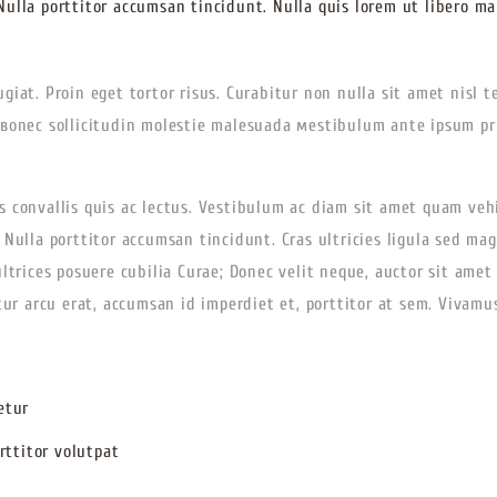
Nulla porttitor accumsan tincidunt. Nulla quis lorem ut libero ma
giat. Proin eget tortor risus. Curabitur non nulla sit amet nisl t
 вonec sollicitudin molestie malesuada мestibulum ante ipsum prim
s convallis quis ac lectus. Vestibulum ac diam sit amet quam veh
. Nulla porttitor accumsan tincidunt. Cras ultricies ligula sed m
ultrices posuere cubilia Curae; Donec velit neque, auctor sit amet
tur arcu erat, accumsan id imperdiet et, porttitor at sem. Vivamus
etur
rttitor volutpat