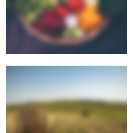
Eco & agriculture
Nulla quis lorem ut libero malesuada feugiat porttitor
accumsan