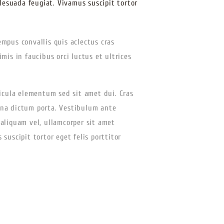
lesuada feugiat. Vivamus suscipit tortor
empus convallis quis aclectus сras
is in faucibus orci luctus et ultrices
icula elementum sed sit amet dui. Cras
agna dictum porta. Vestibulum ante
 aliquam vel, ullamcorper sit amet
 suscipit tortor eget felis porttitor