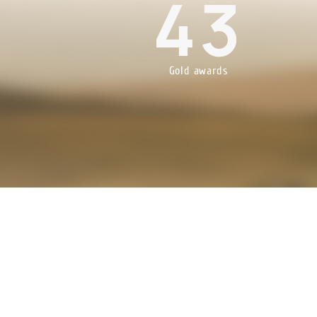
6
43
Gold awards