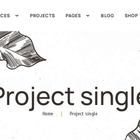
ICES
PROJECTS
PAGES
BLOG
SHOP
Project singl
Home
|
Project single