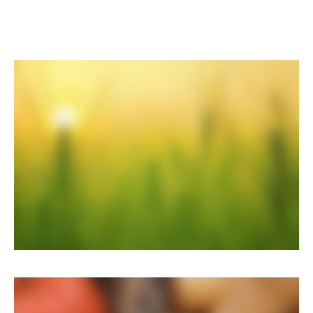
Eco & agriculture
Nulla quis lorem ut libero malesuada feugiat porttitor