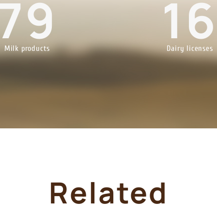
79
1
Milk products
Dairy licenses
Related